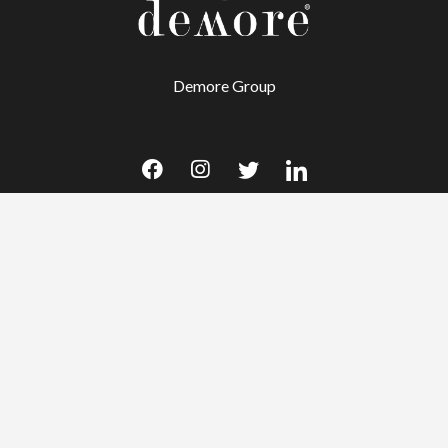
Demore Group
კორპორატიული
მომსახურება
ᲩᲕᲔᲜᲡ ᲨᲔᲡᲐᲮᲔᲑ
არქიტექტურა
პროექტები
წარმოება
ისტორია
მონტაჟი