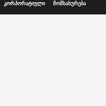
კორპორატიული
მომსახურება
ᲩᲕᲔᲜᲡ ᲨᲔᲡᲐᲮᲔᲑ
არქიტექტურა
პროექტები
წარმოება
ისტორია
მონტაჟი
ადამიანური რესურსები
ლოგისტიკა
კონტაქტი
Ankara Ayaş Yolu Üzeri No: 104,
Etimesgut / Ankara