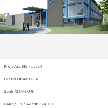
Proje Adı:
HB FULLER
Üretici Firma:
ERSA
Şehir:
İSTANBUL
Daire / Ürün Adedi:
15 ADET