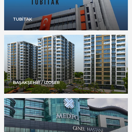
TUBİTAK
BAŞAKŞEHİR / İZOSER