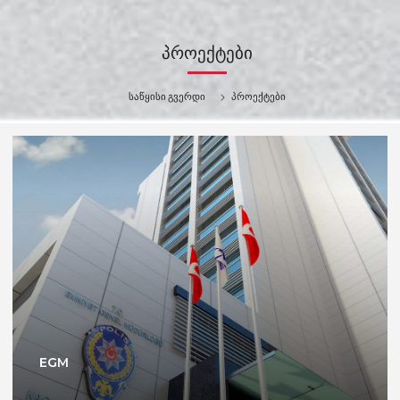
ᲞᲠᲝᲔᲥᲢᲔᲑᲘ
საწყისი გვერდი
პროექტები
EGM