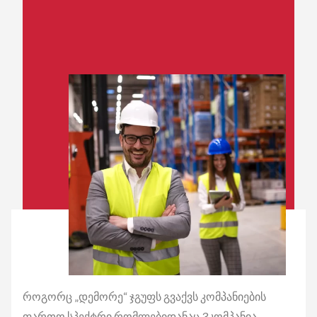
ᲩᲕᲔᲜᲡ ᲨᲔᲡᲐᲮᲔᲑ
როგორც „დემორე“ ჯგუფს გვაქვს კომპანიების
ფართო სპექტრი,რომლებიდანაც 3კომპანია