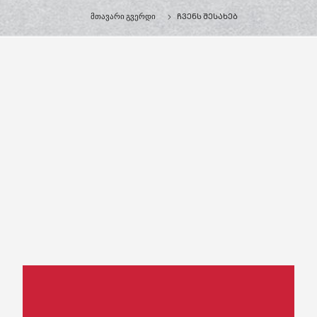
მთავარი გვერდი
ᲩᲕᲔᲜᲡ ᲨᲔᲡᲐᲮᲔᲑ