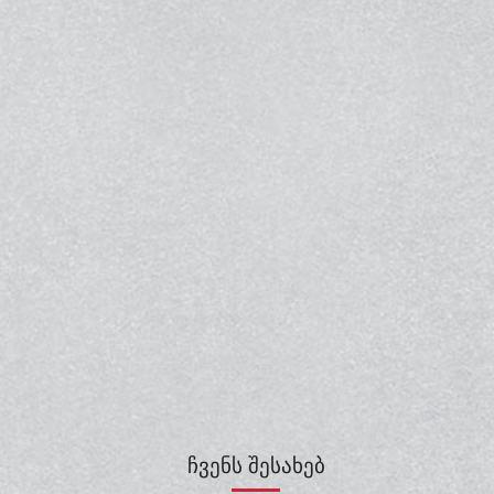
ᲩᲕᲔᲜᲡ ᲨᲔᲡᲐᲮᲔᲑ